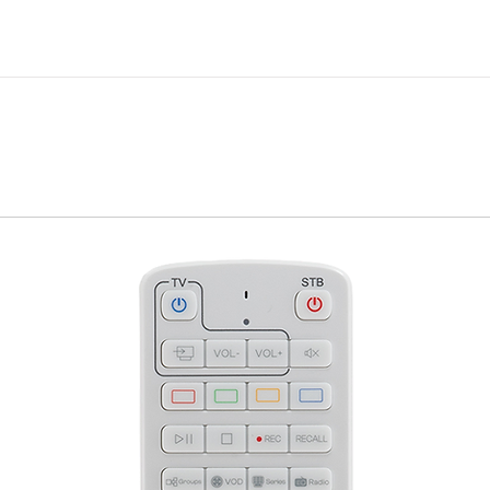
andard 150Mbps
.5 MHz
.0/1.1 Typ A