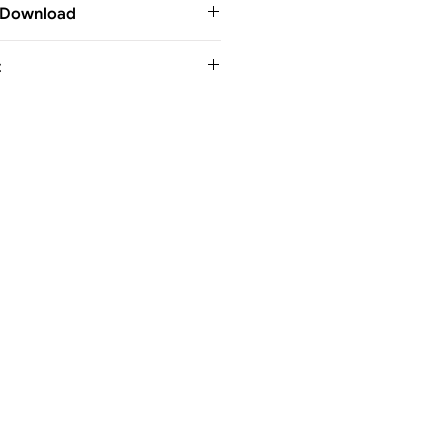
 Download
t
ownload_WL048
.zip
IP • 1.01MB
son für die EU
l
730 Murg | Deutschland
4484
483
on-germany.de