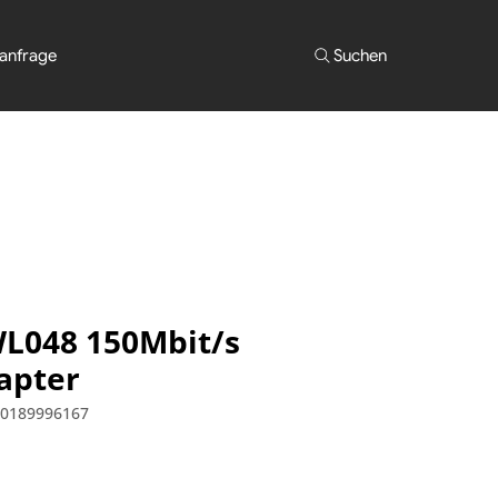
anfrage
Suchen
L048 150Mbit/s
apter
60189996167