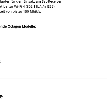
pter für den Einsatz am Sat-Receiver, 
bel zu Wi-Fi 4 (802.11b/g/n IEEE) 
it von bis zu 150 Mbit/s.
ende Octagon Modelle:
8
 IP & WL
, Mini Combo und andere
 & WL, SX88+ Optima & Combo
iver wie zum Beispiel:
gablue u.v.a.
e