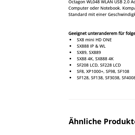
Octagon WL048 WLAN USB 2.0 Ada
Computer oder Notebook. Kompati
Standard mit einer Geschwindigke
Geeignet unteranderem für folg
SX8 mini HD ONE
SX888 IP & WL
SX89, SX889
SX88 4K, SX888 4K
SF208 LCD, SF228 LCD
SF8, XP1000+, SF98, SF108
SF128, SF138, SF3038, SF400
ASAT HDR No.1 , S2-IP & WL,
SF8008 Single, Combo, Twin
SX88, SX88+ plus, SX88+ SE
Für ALLE Enigma2 basierten Rece
OCTAGON, Dreambox, Vu+, Gi
Ähnliche Produkt
Technische Daten:
Modell: OCTAGON WL048