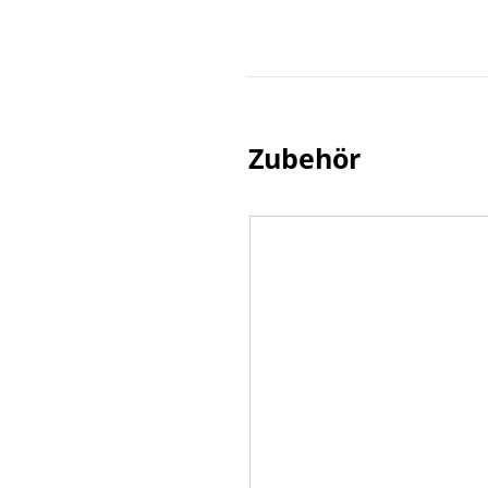
Plug & Play Installation
WIFI 4 (02.11b/g/n IEEE) St
+2dB Antenne
Chipset: MT7601U
Frequenzbereich: 2412 2483
USB Schnitstellen: USB 3.0/2
Zubehör
Betriebsspannung 5V
Stromverbrauch <160mA
Windows, Linux, MAC
Abmessungen:
Maße: 115 x 150mm
Gewicht: 17 Gramm