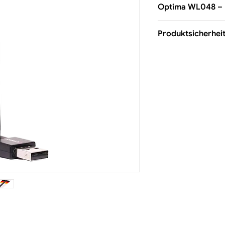
Optima WL048 –
Produktsicherhei
Bilder_D
Download Z
Verantwortliche Per
Rasim Kücükogul
Anadolu Großhande
Bündtenäcker 2, 79
Telefon: 07763-70
Telefax: 07763-704
E-Mail: 
info@octag