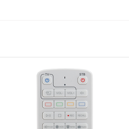
 dB
 dB
l
verbeschichtung
/ 120 cm*
60°
H
verbeschichtung
0°
0° – 90°
mm