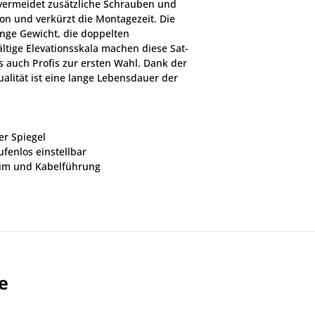
 vermeidet zusätzliche Schrauben und 
tion und verkürzt die Montagezeit. Die 
inge Gewicht, die doppelten 
ltige Elevationsskala machen diese Sat-
s auch Profis zur ersten Wahl. Dank der 
lität ist eine lange Lebensdauer der 
er Spiegel
fenlos einstellbar
um und Kabelführung
/ 120 cm*
e
2.75 GHz
dB
dB