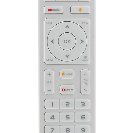
20 Stück
00 Stück
50 Stück
00 Stück
d Mastbefestigung inkl. Aufbauanleitung