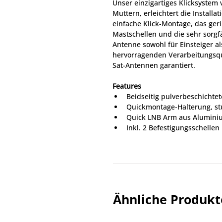
Unser einzigartiges Klicksystem
Muttern, erleichtert die Installa
einfache Klick-Montage, das ger
Mastschellen und die sehr sorgfä
Antenne sowohl für Einsteiger al
hervorragenden Verarbeitungsqua
Sat-Antennen garantiert.
Features
Beidseitig pulverbeschichtet
Quickmontage-Halterung, stu
Quick LNB Arm aus Alumini
Inkl. 2 Befestigungsschellen
Farbe: Hellgrau
Durchmesser: 65 / 80 / 100 
Refektor (Spiegel)
Type: Offset
Offsetwinkel: 26°
Ähnliche Produkt
Empfangsfrequenz: 10.7 – 1
Gewinn 65cm (Ku-Band): 37 
Gewinn 80cm (Ku-Band) 38 