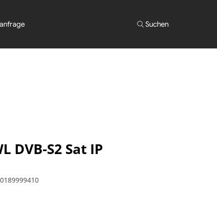
anfrage
Suchen
L DVB-S2 Sat IP
60189999410