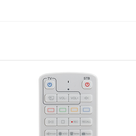
r lässt sich das Gerät auch hinter dem 
k bequem montieren bzw. verstecken.
ion und zeitversetztes Fernsehen über 
Stick, YouTube, WiFi, Media Player & 
wnload, für Camping geeignet uvm.
 OS, 4K UHD Sat DVB-S2 Tuner, Receiver 
OS unterstützt anpassbare Skin-
stenfreie Plugins Erweiterungen (Apps).
 erweitertes EPG (Electronic Program 
ins als Download verfügbar, Sat to IP TV 
nt Support.
4GB eMMC Flash/ 1GB DDR3 DRAM, HDMI 