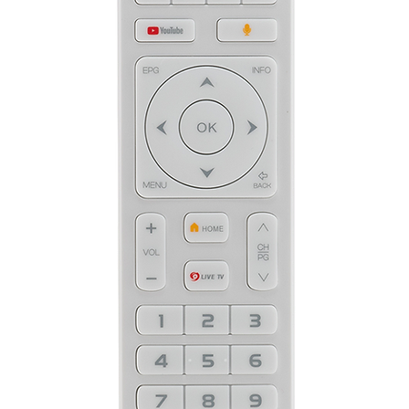
Fi, AV über RCA, Sat to IP TV optimiert.
OS Linux
r (3840 x 2160)
00 Chipsatz
 15000 DMIPS Prozessor
 Client Support
RAM
ash
0 Sekunden
werk Schnittstelle
-Band WiFi (WLAN) 1200Mbps
y
uche)
 Support
üsse
teckte Montage