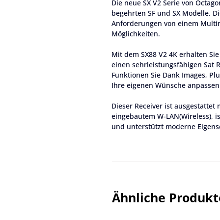
Die neue SX V2 Serie von Octagon
begehrten SF und SX Modelle. Die
Anforderungen von einem Multim
Möglichkeiten.
Mit dem SX88 V2 4K erhalten Si
einen sehrleistungsfähigen Sat 
Funktionen Sie Dank Images, Plu
Ihre eigenen Wünsche anpassen
Dieser Receiver ist ausgestattet
eingebautem W-LAN(Wireless), ist
und unterstützt moderne Eigensc
System, Home Media, Video auf A
Kanälen in 4K UHD und OTT-Conte
uvm.).
Über den Anschluss einer externe
oder das Heim-Netzwerk verwande
Ähnliche Produkt
Multimedia Player und somit kön
Lieblingsmusik oder Videos auc
genießen.