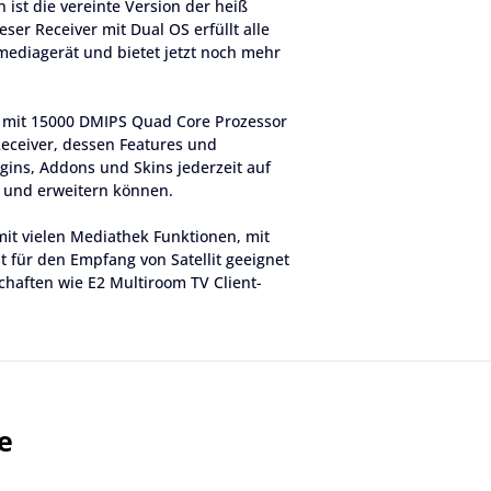
 ist die vereinte Version der heiß 
ser Receiver mit Dual OS erfüllt alle 
ediagerät und bietet jetzt noch mehr 
e mit 15000 DMIPS Quad Core Prozessor 
Receiver, dessen Features und 
gins, Addons und Skins jederzeit auf 
 und erweitern können.
 mit vielen Mediathek Funktionen, mit 
 für den Empfang von Satellit geeignet 
haften wie E2 Multiroom TV Client-
nfrage (VoD), Wiedergabe von digitalen 
nt (Sat to IP TV, YouTube, Webradio 
n Festplatte (HDD), eines USB-Sticks 
lt sich dieser Reciever in ein 
e
nen Sie Ihre Urlaubsbilder, 
h auf dem angeschlossenen großen TV 