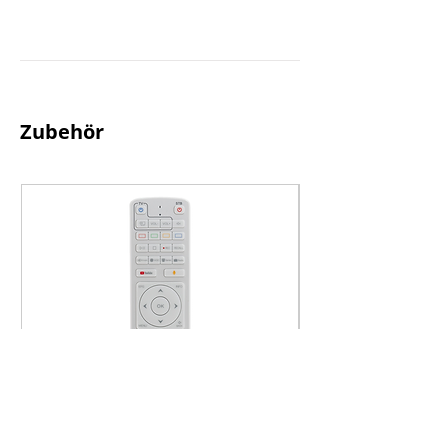
großen TV genießen.
Über den mitgelieferten IR-Sensor lässt 
sich das Gerät auch hinter dem 
Fernseher oder in einem Schrank 
bequem montieren bzw. verstecken.
Zubehör
VIELSEITIG
Receiver mit PVR Aufnahmefunktion und 
zeitversetztes Fernsehen über externe 
HDD Festplatte oder USB Stick, YouTube, 
Media Player & Mediathek, Internet, 
Plug-In Download, für Camping geeignet 
uvm.
UMFANGREICHE AUSSTATTUNG
Dual OS mit E2 Linux und Define OS, 4K 
UHD Sat DVB-S2 Tuner, Receiver mit 
Aufnahmefunktion, E2 Linux OS 
unterstützt anpassbare Skin-
Benutzeroberfläche und viele 